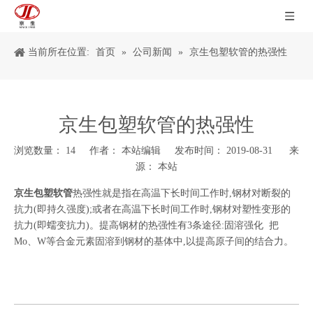
当前所在位置:
首页
»
公司新闻
»
京生包塑软管的热强性
京生包塑软管的热强性
浏览数量：
14
作者： 本站编辑 发布时间： 2019-08-31 来
源：
本站
["wechat","weibo","qzone","douban","email"]
京生包塑软管
热强性就是指在高温下长时间工作时,钢材对断裂的
抗力(即持久强度);或者在高温下长时间工作时,钢材对塑性变形的
抗力(即蠕变抗力)。提高钢材的热强性有3条途径:固溶强化 把
Mo、W等合金元素固溶到钢材的基体中,以提高原子间的结合力。