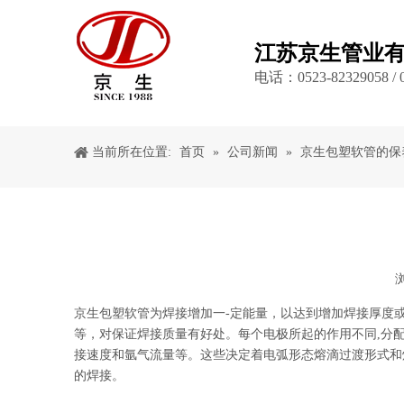
江苏京生管业
电话：0523-82329058 / 0
当前所在位置:
首页
»
公司新闻
»
京生包塑软管的保
["wechat","weibo","qzone","douban","email"]
京生包塑软管
为焊接增加一-定能量，以达到增加焊接厚度或
等，对保证焊接质量有好处。每个电极所起的作用不同,分配
接速度和氩气流量等。这些决定着电弧形态熔滴过渡形式和
的焊接。