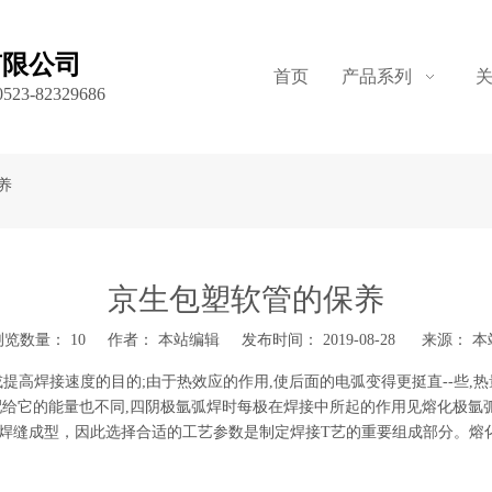
有限公司
首页
产品系列
523-82329686
养
京生包塑软管的保养
浏览数量：
10
作者： 本站编辑 发布时间： 2019-08-28 来源：
本
提高焊接速度的目的;由于热效应的作用,使后面的电弧变得更挺直--些
给它的能量也不同,四阴极氩弧焊时每极在焊接中所起的作用见熔化极氩弧
焊缝成型，因此选择合适的工艺参数是制定焊接T艺的重要组成部分。熔