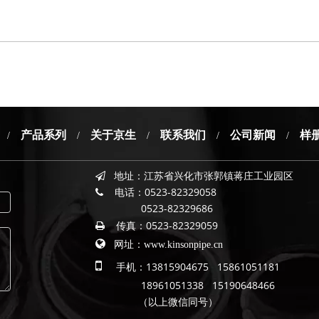
产品系列
关于京生
联系我们
公司新闻
样
/
/
/
/
/
地址：
江苏省兴化市张郭镇蒋庄工业园区

电话：
0523-82329058

0523-82329686
传真：
0523-82329059


网址：
www.kinsonpipe.cn

手机：13815904675 15861051181
18961051338 15190648466
（以上微信同号）