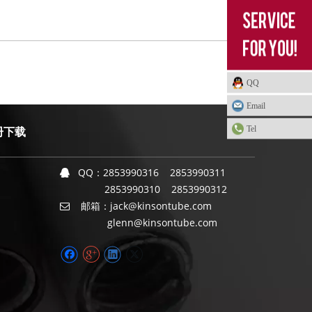
QQ
Email
Tel
册下载
QQ：
2853990316 2853990311

2853990310 2853990312
邮箱：
jack@kinsontube.com

glenn@kinsontube.com