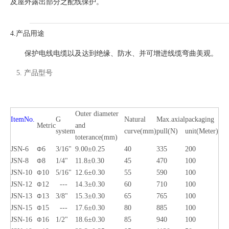
及屋外露出部分之配线保护。
4.产品用途
保护电线电缆以及达到绝缘、防水、并可增进线缆弯曲美观。
5. 产品型号
Outer diameter
ItemNo.
G
Natural
Max.axial
packaging
Metric
and
system
curve(mm)
pull(N)
unit(Meter)
toterance(mm)
JSN-6
6
3/16"
9.00±0.25
40
335
200
Φ
JSN-8
8
1/4"
11.8±0.30
45
470
100
Φ
JSN-10
10
5/16"
12.6±0.30
55
590
100
Φ
JSN-12
12
---
14.3±0.30
60
710
100
Φ
JSN-13
13
3/8"
15.3±0.30
65
765
100
Φ
JSN-15
15
---
17.6±0.30
80
885
100
Φ
JSN-16
16
1/2"
18.6±0.30
85
940
100
Φ