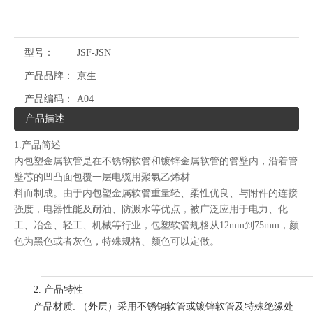
型号：
JSF-JSN
产品品牌：
京生
产品编码：
A04
产品描述
1.产品简述
内包塑金属软管是在不锈钢软管和镀锌金属软管的管壁内，沿着管
壁芯的凹凸面包覆一层电缆用聚氯乙烯材
料而制成。由于内包塑金属软管重量轻、柔性优良、与附件的连接
强度，电器性能及耐油、防溅水等优点，被广泛应用于电力、化
工、冶金、轻工、机械等行业，包塑软管规格从12mm到75mm，颜
色为黑色或者灰色，特殊规格、颜色可以定做。
2. 产品特性
产品材质: （外层）采用不锈钢软管或镀锌软管及特殊绝缘处