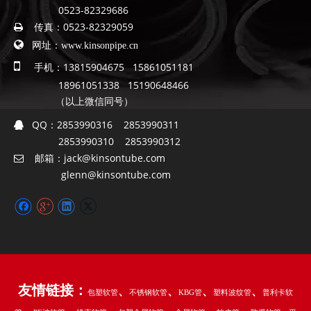
0523-82329686
传真：
0523-82329059


网址：
www.kinsonpipe.cn

手机：13815904675 15861051181
18961051338 15190648466
（以上微信同号）
QQ：
2853990316 2853990311

2853990310 2853990312
邮箱：
jack@kinsontube.com

glenn@kinsontube.com
友情链接：
、
、
、
、
包塑软管
不锈钢软管
KBG管
塑料波纹管
普利卡软