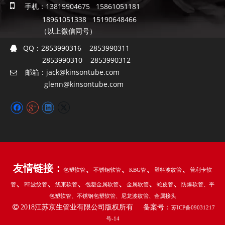

手机：13815904675 15861051181
18961051338 15190648466
（以上微信同号）
QQ：
2853990316 2853990311

2853990310 2853990312
邮箱：
jack@kinsontube.com

glenn@kinsontube.com
友情链接：
、
、
、
、
包塑软管
不锈钢软管
KBG管
塑料波纹管
普利卡软
、
、
、
、
、
、
管
PE波纹管
线束软管
包塑金属软管
金属软管
蛇皮管
防爆软管
、平
包塑软管
、不锈钢包塑软管
、尼龙波纹管
、金属接头

2018江苏京生管业有限公司版权所有 备案号：
苏ICP备09031217
号-14