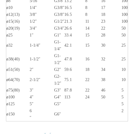
ø8
5/16″
G3/8″
13.2
8
16
100
ø10
1/4″
G3/8″
16.5
8
17
100
ø12(13)
3/8″
G3/8″
16.5
8
18
100
ø15(16)
1/2″
G1/2″
21.3
11
23
100
ø20(19)
3/4″
G3/4″
26.6
14
22
50
ø25
1″
G1″
33.4
15
28
50
G1-
ø32
1-1/4″
42.1
15
30
25
1/4″
G1-
ø38(40)
1-1/2″
47.8
16
32
25
1/2″
ø51(50)
2″
G2″
59.6
18
34
10
G2-
ø64(70)
2-1/2″
75.1
22
38
10
1/2″
ø75(80)
3″
G3″
87.8
22
46
5
ø100
4″
G4″
113
24
50
5
ø125
5″
G5″
5
6
2
ø150
G6″
″