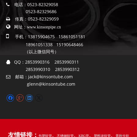
电话：
0523-82329058

0523-82329686
传真：
0523-82329059


网址：
www.kinsonpipe.cn

手机：13815904675 15861051181
18961051338 15190648466
（以上微信同号）
QQ：
2853990316 2853990311

2853990310 2853990312
邮箱：
jack@kinsontube.com

glenn@kinsontube.com
友情链接：
、
、
、
、
包塑软管
不锈钢软管
KBG管
塑料波纹管
普利卡软