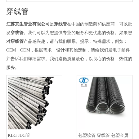
京生包塑软管的热强性
穿线管
京生包塑软管的开裂现象
京生包塑软管的腐蚀形式
江苏京生管业有限公司
是
穿线管
在中国的制造商和供应商，可以批
京生包塑软管的耐蚀性能
发
穿线管
。我们可以为您提供专业的服务和更优惠的价格。如果您
京生包塑软管的黏结性
对
穿线管
产品感兴趣，请与我们联系。提示：特殊需求，例如：
京生包塑软管的导热性
OEM，ODM，根据需求，设计和其他定制，请给我们发电子邮件
上海第21届线材管材展会
并告诉我们详细需求。我们遵循质量放心，以良心的价格，热忱的
公司支部荣获先进基层党组织称号
服务。
热镀锌生产线投产
京生包塑软管的表面氧化
京生包塑软管的延伸性
京生包塑软管的型号
京生包塑软管的产量
京生包塑软管的固溶处理
KBG JDG管
包塑软管 穿线管 包塑金属