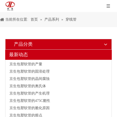
京生包塑软管的导热性
上海第21届线材管材展会
当前所在位置:
首页
»
产品系列
»
穿线管
公司支部荣获先进基层党组织称号
热镀锌生产线投产
京生包塑软管的表面氧化
产品分类
京生包塑软管的延伸性
最新动态
京生包塑软管的型号
京生包塑软管的产量
京生包塑软管的固溶处理
京生包塑软管的晶间腐蚀
京生包塑软管的奥氏体
京生包塑软管的产生机理
京生包塑软管的475C脆性
京生包塑软管的脆化原因
京生包塑软管的熔点